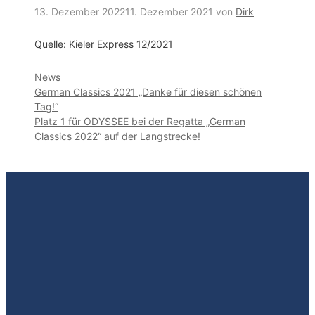
13. Dezember 2022
11. Dezember 2021
von
Dirk
Quelle: Kieler Express 12/2021
Kategorien
News
German Classics 2021 „Danke für diesen schönen
Tag!“
Platz 1 für ODYSSEE bei der Regatta „German
Classics 2022“ auf der Langstrecke!